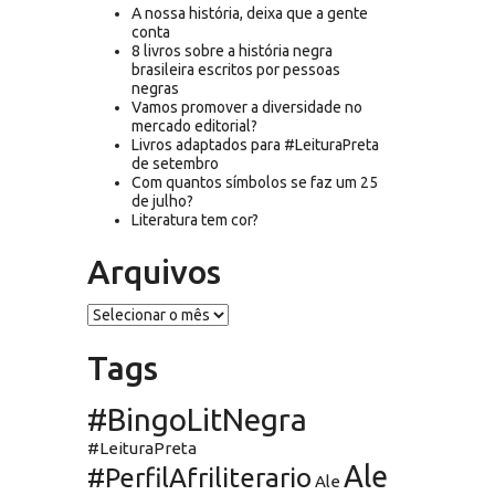
A nossa história, deixa que a gente
conta
8 livros sobre a história negra
brasileira escritos por pessoas
negras
Vamos promover a diversidade no
mercado editorial?
Livros adaptados para #LeituraPreta
de setembro
Com quantos símbolos se faz um 25
de julho?
Literatura tem cor?
Arquivos
Arquivos
Tags
#BingoLitNegra
#LeituraPreta
Ale
#PerfilAfriliterario
Ale