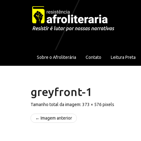
Pular para o conteúdo
Resistir é lutar por nossas narrativas
Sobre o Afroliterária
Contato
Leitura Preta
greyfront-1
Tamanho total da imagem:
373
×
576
pixels
← Imagem anterior