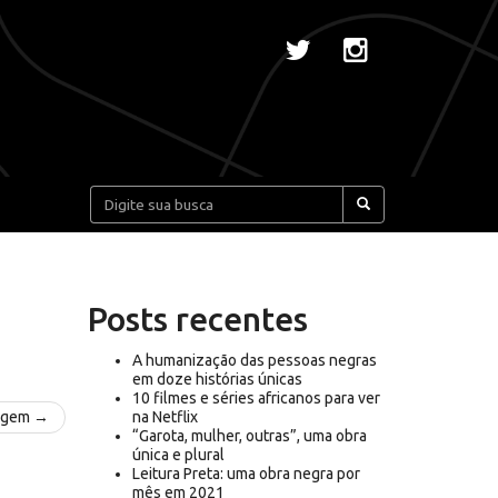
Pesquisar:
Posts recentes
A humanização das pessoas negras
em doze histórias únicas
10 filmes e séries africanos para ver
agem →
na Netflix
“Garota, mulher, outras”, uma obra
única e plural
Leitura Preta: uma obra negra por
mês em 2021