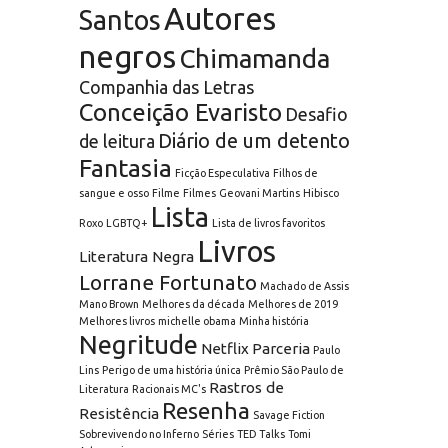
Autores
Santos
negros
Chimamanda
Companhia das Letras
Conceição Evaristo
Desafio
Diário de um detento
de leitura
Fantasia
Ficção Especulativa
Filhos de
sangue e osso
Filme
Filmes
Geovani Martins
Hibisco
Lista
Roxo
LGBTQ+
Lista de livros favoritos
Livros
Literatura Negra
Lorrane Fortunato
Machado de Assis
Mano Brown
Melhores da década
Melhores de 2019
Melhores livros
michelle obama
Minha história
Negritude
Netflix
Parceria
Paulo
Lins
Perigo de uma história única
Prêmio São Paulo de
Rastros de
Literatura
Racionais MC's
Resenha
Resistência
Savage Fiction
Sobrevivendo no Inferno
Séries
TED Talks
Tomi