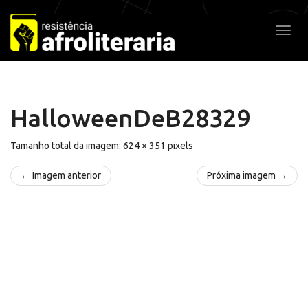
Pular
para
Alter
o
conteúdo
HalloweenDeB28329
Tamanho total da imagem:
624
×
351
pixels
← Imagem anterior
Próxima imagem →