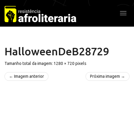
Pular
para
Alter
o
conteúdo
HalloweenDeB28729
Tamanho total da imagem:
1280
×
720
pixels
← Imagem anterior
Próxima imagem →