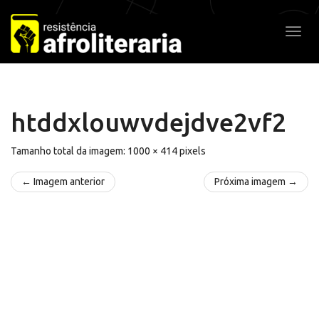
Pular
para
Alter
o
conteúdo
htddxlouwvdejdve2vf2
Tamanho total da imagem:
1000
×
414
pixels
← Imagem anterior
Próxima imagem →