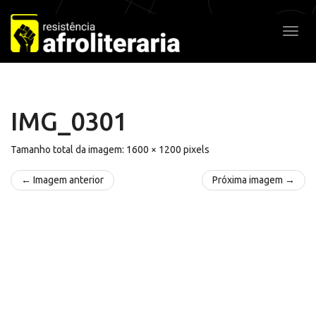
Pular
para
Alter
o
conteúdo
IMG_0301
Tamanho total da imagem:
1600
×
1200
pixels
← Imagem anterior
Próxima imagem →