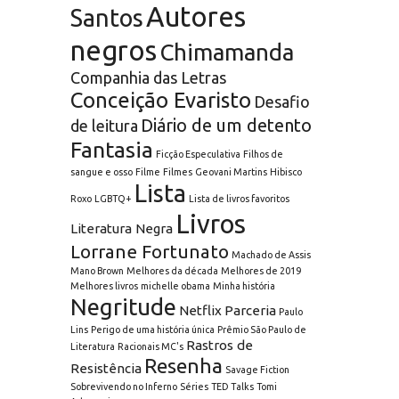
Autores
Santos
negros
Chimamanda
Companhia das Letras
Conceição Evaristo
Desafio
Diário de um detento
de leitura
Fantasia
Ficção Especulativa
Filhos de
sangue e osso
Filme
Filmes
Geovani Martins
Hibisco
Lista
Roxo
LGBTQ+
Lista de livros favoritos
Livros
Literatura Negra
Lorrane Fortunato
Machado de Assis
Mano Brown
Melhores da década
Melhores de 2019
Melhores livros
michelle obama
Minha história
Negritude
Netflix
Parceria
Paulo
Lins
Perigo de uma história única
Prêmio São Paulo de
Rastros de
Literatura
Racionais MC's
Resenha
Resistência
Savage Fiction
Sobrevivendo no Inferno
Séries
TED Talks
Tomi