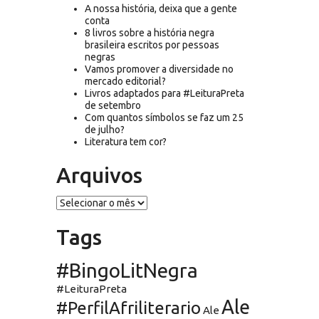
A nossa história, deixa que a gente
conta
8 livros sobre a história negra
brasileira escritos por pessoas
negras
Vamos promover a diversidade no
mercado editorial?
Livros adaptados para #LeituraPreta
de setembro
Com quantos símbolos se faz um 25
de julho?
Literatura tem cor?
Arquivos
Arquivos
Tags
#BingoLitNegra
#LeituraPreta
Ale
#PerfilAfriliterario
Ale