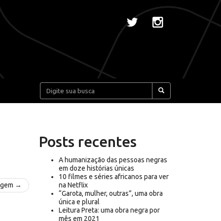
Pesquisar:
Posts recentes
A humanização das pessoas negras
em doze histórias únicas
10 filmes e séries africanos para ver
agem →
na Netflix
“Garota, mulher, outras”, uma obra
única e plural
Leitura Preta: uma obra negra por
mês em 2021