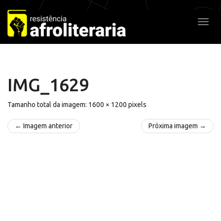
Pular
para
Alter
o
conteúdo
IMG_1629
Tamanho total da imagem:
1600
×
1200
pixels
← Imagem anterior
Próxima imagem →