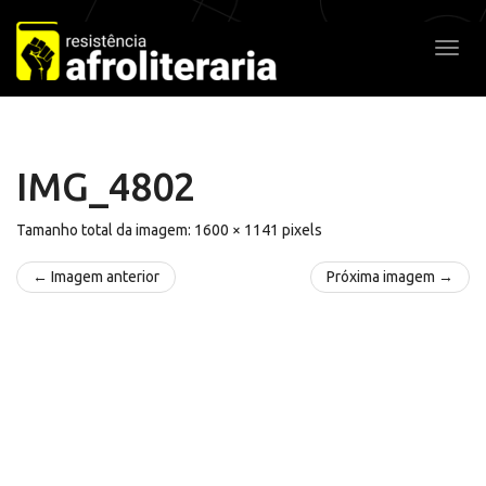
Pular
para
Alter
o
conteúdo
IMG_4802
Tamanho total da imagem:
1600
×
1141
pixels
← Imagem anterior
Próxima imagem →