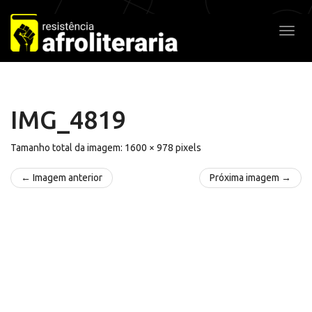
Pular
para
Alter
o
conteúdo
IMG_4819
Tamanho total da imagem:
1600
×
978
pixels
← Imagem anterior
Próxima imagem →