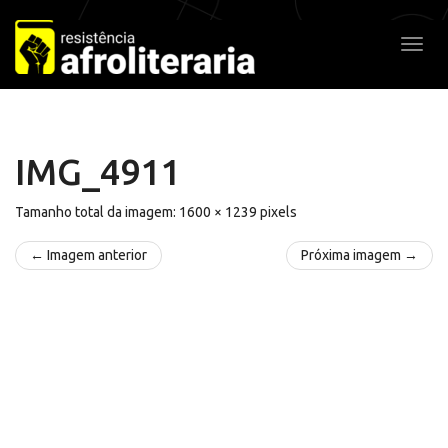
Pular
para
Alter
o
conteúdo
IMG_4911
Tamanho total da imagem:
1600
×
1239
pixels
← Imagem anterior
Próxima imagem →