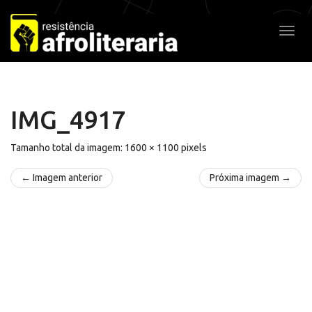
Pular
para
Alter
o
conteúdo
IMG_4917
Tamanho total da imagem:
1600
×
1100
pixels
← Imagem anterior
Próxima imagem →