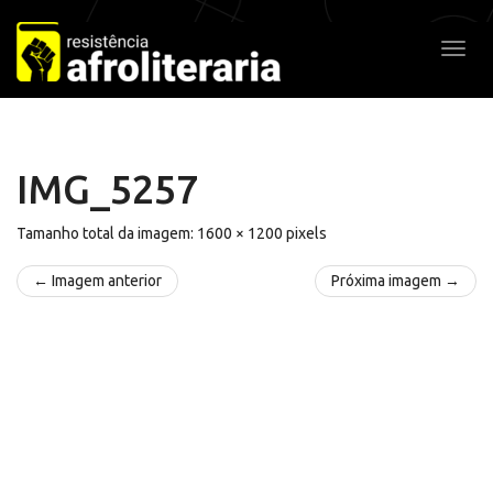
Pular
para
Alter
o
conteúdo
IMG_5257
Tamanho total da imagem:
1600
×
1200
pixels
← Imagem anterior
Próxima imagem →