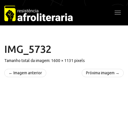
Pular
para
Alter
o
conteúdo
IMG_5732
Tamanho total da imagem:
1600
×
1131
pixels
← Imagem anterior
Próxima imagem →