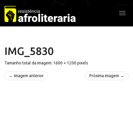
Pular
para
Alter
o
conteúdo
IMG_5830
Tamanho total da imagem:
1600
×
1200
pixels
← Imagem anterior
Próxima imagem →