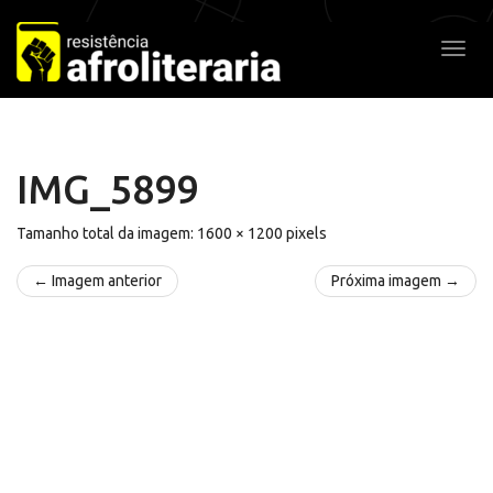
Pular
para
Alter
o
conteúdo
IMG_5899
Tamanho total da imagem:
1600
×
1200
pixels
← Imagem anterior
Próxima imagem →