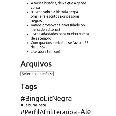
A nossa história, deixa que a gente
conta
8 livros sobre a história negra
brasileira escritos por pessoas
negras
Vamos promover a diversidade no
mercado editorial?
Livros adaptados para #LeituraPreta
de setembro
Com quantos símbolos se faz um 25
de julho?
Literatura tem cor?
Arquivos
Arquivos
Tags
#BingoLitNegra
#LeituraPreta
Ale
#PerfilAfriliterario
Ale