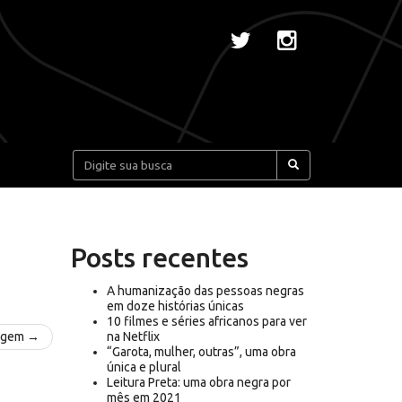
Pesquisar:
Posts recentes
A humanização das pessoas negras
em doze histórias únicas
10 filmes e séries africanos para ver
agem →
na Netflix
“Garota, mulher, outras”, uma obra
única e plural
Leitura Preta: uma obra negra por
mês em 2021