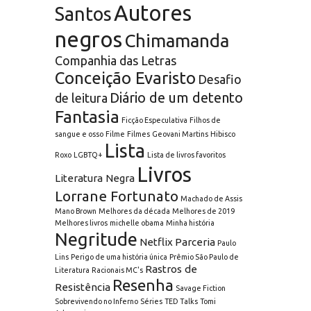
Autores
Santos
negros
Chimamanda
Companhia das Letras
Conceição Evaristo
Desafio
Diário de um detento
de leitura
Fantasia
Ficção Especulativa
Filhos de
sangue e osso
Filme
Filmes
Geovani Martins
Hibisco
Lista
Roxo
LGBTQ+
Lista de livros favoritos
Livros
Literatura Negra
Lorrane Fortunato
Machado de Assis
Mano Brown
Melhores da década
Melhores de 2019
Melhores livros
michelle obama
Minha história
Negritude
Netflix
Parceria
Paulo
Lins
Perigo de uma história única
Prêmio São Paulo de
Rastros de
Literatura
Racionais MC's
Resenha
Resistência
Savage Fiction
Sobrevivendo no Inferno
Séries
TED Talks
Tomi