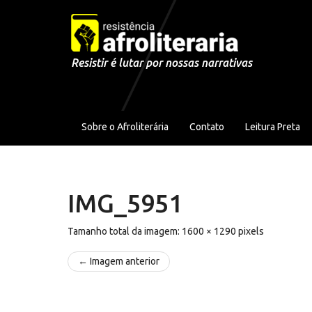
Pular para o conteúdo
Resistir é lutar por nossas narrativas
Sobre o Afroliterária
Contato
Leitura Preta
IMG_5951
Tamanho total da imagem:
1600
×
1290
pixels
← Imagem anterior