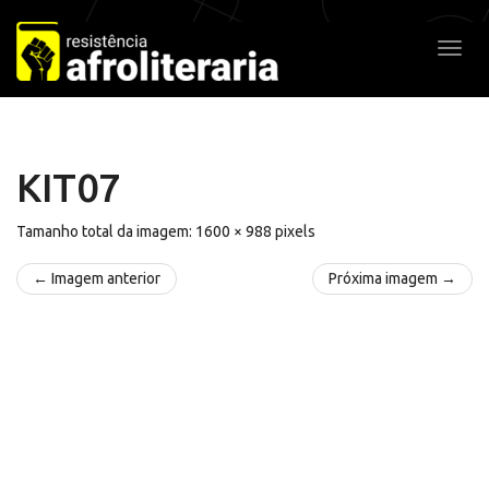
Pular
para
Alter
o
conteúdo
KIT07
Tamanho total da imagem:
1600
×
988
pixels
← Imagem anterior
Próxima imagem →