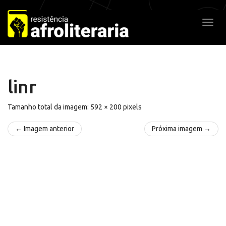
Pular
para
Alter
o
conteúdo
linr
Tamanho total da imagem:
592
×
200
pixels
← Imagem anterior
Próxima imagem →