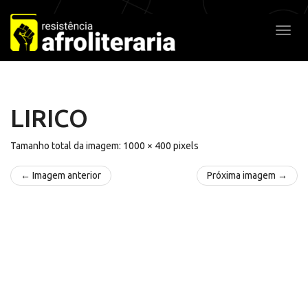
Pular
para
Alter
o
conteúdo
LIRICO
Tamanho total da imagem:
1000
×
400
pixels
← Imagem anterior
Próxima imagem →