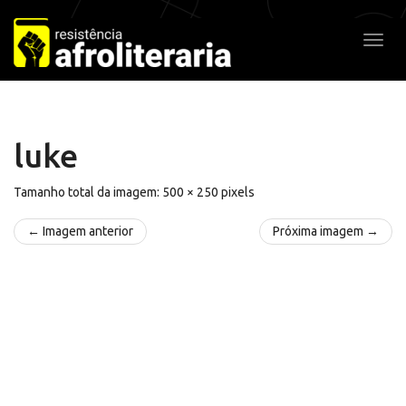
Pular
para
Alter
o
conteúdo
luke
Tamanho total da imagem:
500
×
250
pixels
← Imagem anterior
Próxima imagem →