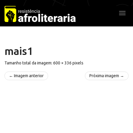
Pular
para
Alter
o
conteúdo
mais1
Tamanho total da imagem:
600
×
336
pixels
← Imagem anterior
Próxima imagem →