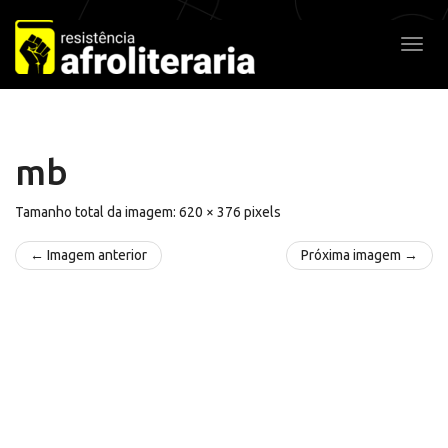
Pular
para
Alter
o
conteúdo
mb
Tamanho total da imagem:
620
×
376
pixels
← Imagem anterior
Próxima imagem →