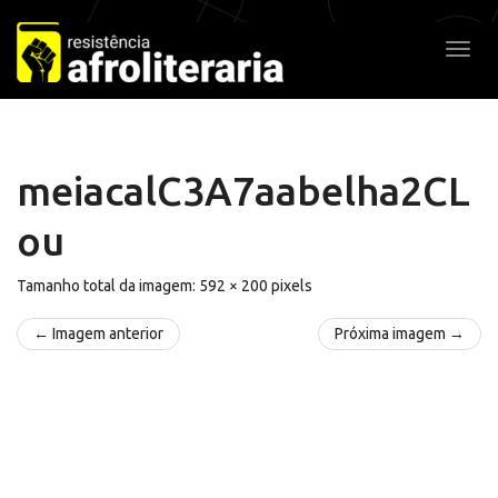
Pular
para
Alter
o
conteúdo
meiacalC3A7aabelha2CL
ou
Tamanho total da imagem:
592
×
200
pixels
← Imagem anterior
Próxima imagem →