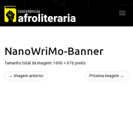
Pular
para
Alter
o
conteúdo
NanoWriMo-Banner
Tamanho total da imagem:
1600
×
676
pixels
← Imagem anterior
Próxima imagem →