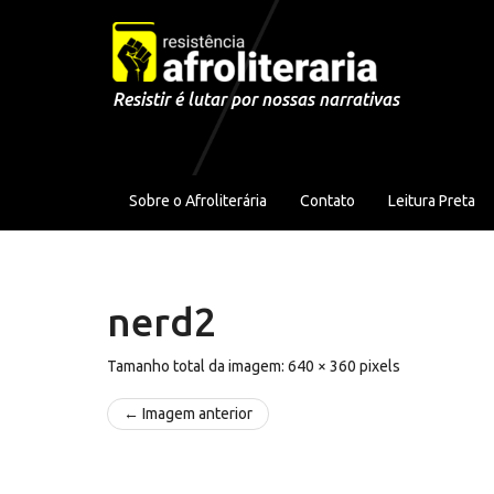
Pular para o conteúdo
Resistir é lutar por nossas narrativas
Sobre o Afroliterária
Contato
Leitura Preta
nerd2
Tamanho total da imagem:
640
×
360
pixels
← Imagem anterior