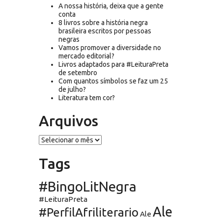
A nossa história, deixa que a gente
conta
8 livros sobre a história negra
brasileira escritos por pessoas
negras
Vamos promover a diversidade no
mercado editorial?
Livros adaptados para #LeituraPreta
de setembro
Com quantos símbolos se faz um 25
de julho?
Literatura tem cor?
Arquivos
Arquivos
Tags
#BingoLitNegra
#LeituraPreta
Ale
#PerfilAfriliterario
Ale