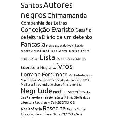
Autores
Santos
negros
Chimamanda
Companhia das Letras
Conceição Evaristo
Desafio
Diário de um detento
de leitura
Fantasia
Ficção Especulativa
Filhos de
sangue e osso
Filme
Filmes
Geovani Martins
Hibisco
Lista
Roxo
LGBTQ+
Lista de livros favoritos
Livros
Literatura Negra
Lorrane Fortunato
Machado de Assis
Mano Brown
Melhores da década
Melhores de 2019
Melhores livros
michelle obama
Minha história
Negritude
Netflix
Parceria
Paulo
Lins
Perigo de uma história única
Prêmio São Paulo de
Rastros de
Literatura
Racionais MC's
Resenha
Resistência
Savage Fiction
Sobrevivendo no Inferno
Séries
TED Talks
Tomi