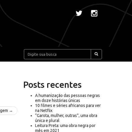
Pesquisar:
Posts recentes
A humanização das pessoas negras
em doze histórias únicas
10 filmes e séries africanos para ver
agem →
na Netflix
“Garota, mulher, outras”, uma obra
única e plural
Leitura Preta: uma obra negra por
mês em 2021