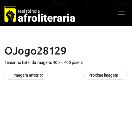
Pular
para
Alter
o
conteúdo
OJogo28129
Tamanho total da imagem:
400
×
400
pixels
← Imagem anterior
Próxima imagem →