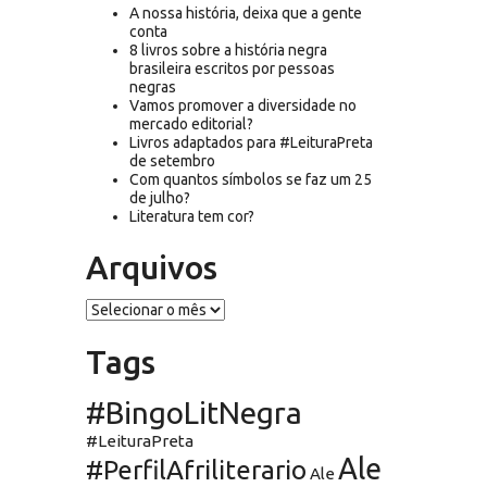
A nossa história, deixa que a gente
conta
8 livros sobre a história negra
brasileira escritos por pessoas
negras
Vamos promover a diversidade no
mercado editorial?
Livros adaptados para #LeituraPreta
de setembro
Com quantos símbolos se faz um 25
de julho?
Literatura tem cor?
Arquivos
Arquivos
Tags
#BingoLitNegra
#LeituraPreta
Ale
#PerfilAfriliterario
Ale