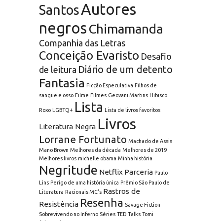
Autores
Santos
negros
Chimamanda
Companhia das Letras
Conceição Evaristo
Desafio
Diário de um detento
de leitura
Fantasia
Ficção Especulativa
Filhos de
sangue e osso
Filme
Filmes
Geovani Martins
Hibisco
Lista
Roxo
LGBTQ+
Lista de livros favoritos
Livros
Literatura Negra
Lorrane Fortunato
Machado de Assis
Mano Brown
Melhores da década
Melhores de 2019
Melhores livros
michelle obama
Minha história
Negritude
Netflix
Parceria
Paulo
Lins
Perigo de uma história única
Prêmio São Paulo de
Rastros de
Literatura
Racionais MC's
Resenha
Resistência
Savage Fiction
Sobrevivendo no Inferno
Séries
TED Talks
Tomi