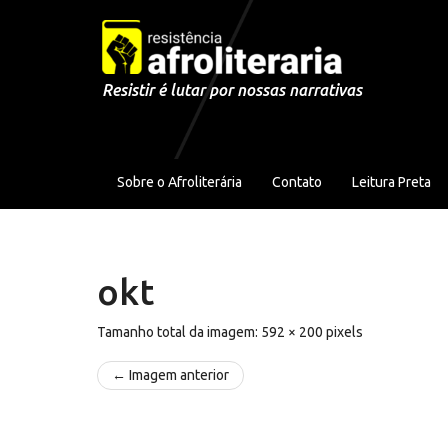
Pular para o conteúdo
Resistir é lutar por nossas narrativas
Sobre o Afroliterária
Contato
Leitura Preta
okt
Tamanho total da imagem:
592
×
200
pixels
← Imagem anterior