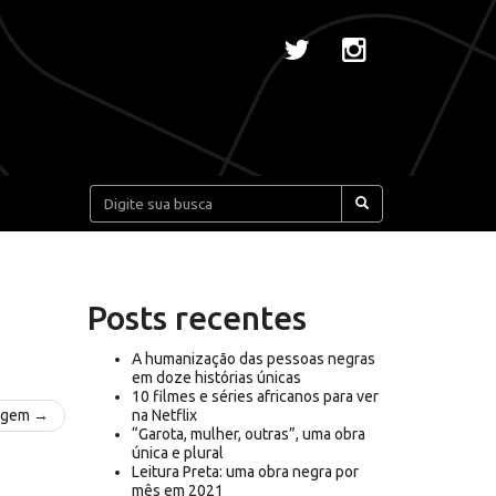
Pesquisar:
Posts recentes
A humanização das pessoas negras
em doze histórias únicas
10 filmes e séries africanos para ver
agem →
na Netflix
“Garota, mulher, outras”, uma obra
única e plural
Leitura Preta: uma obra negra por
mês em 2021