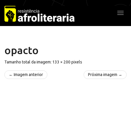
Pular
para
Alter
o
conteúdo
opacto
Tamanho total da imagem:
133
×
200
pixels
← Imagem anterior
Próxima imagem →