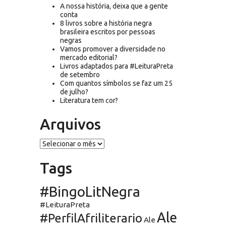
A nossa história, deixa que a gente
conta
8 livros sobre a história negra
brasileira escritos por pessoas
negras
Vamos promover a diversidade no
mercado editorial?
Livros adaptados para #LeituraPreta
de setembro
Com quantos símbolos se faz um 25
de julho?
Literatura tem cor?
Arquivos
Arquivos
Tags
#BingoLitNegra
#LeituraPreta
Ale
#PerfilAfriliterario
Ale