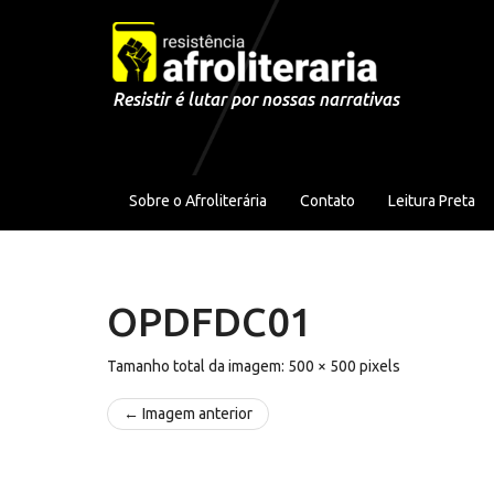
Pular para o conteúdo
Resistir é lutar por nossas narrativas
Sobre o Afroliterária
Contato
Leitura Preta
OPDFDC01
Tamanho total da imagem:
500
×
500
pixels
← Imagem anterior