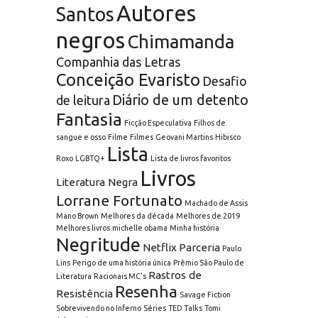
Autores
Santos
negros
Chimamanda
Companhia das Letras
Conceição Evaristo
Desafio
Diário de um detento
de leitura
Fantasia
Ficção Especulativa
Filhos de
sangue e osso
Filme
Filmes
Geovani Martins
Hibisco
Lista
Roxo
LGBTQ+
Lista de livros favoritos
Livros
Literatura Negra
Lorrane Fortunato
Machado de Assis
Mano Brown
Melhores da década
Melhores de 2019
Melhores livros
michelle obama
Minha história
Negritude
Netflix
Parceria
Paulo
Lins
Perigo de uma história única
Prêmio São Paulo de
Rastros de
Literatura
Racionais MC's
Resenha
Resistência
Savage Fiction
Sobrevivendo no Inferno
Séries
TED Talks
Tomi