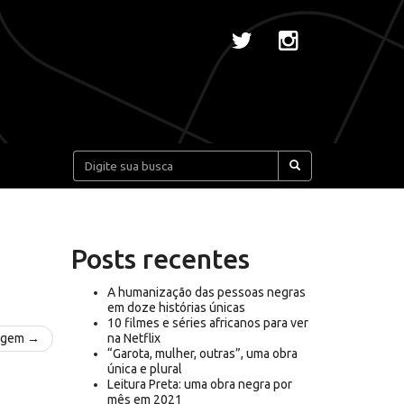
Pesquisar:
Posts recentes
A humanização das pessoas negras
em doze histórias únicas
10 filmes e séries africanos para ver
agem →
na Netflix
“Garota, mulher, outras”, uma obra
única e plural
Leitura Preta: uma obra negra por
mês em 2021