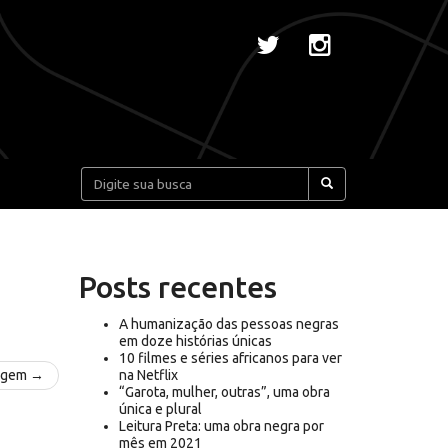
Pesquisar:
Posts recentes
A humanização das pessoas negras
em doze histórias únicas
10 filmes e séries africanos para ver
agem →
na Netflix
“Garota, mulher, outras”, uma obra
única e plural
Leitura Preta: uma obra negra por
mês em 2021