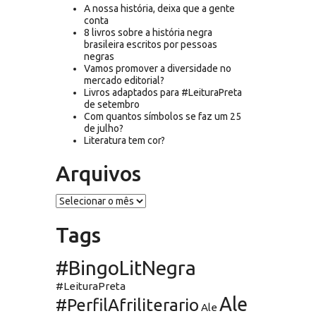
A nossa história, deixa que a gente
conta
8 livros sobre a história negra
brasileira escritos por pessoas
negras
Vamos promover a diversidade no
mercado editorial?
Livros adaptados para #LeituraPreta
de setembro
Com quantos símbolos se faz um 25
de julho?
Literatura tem cor?
Arquivos
Arquivos
Tags
#BingoLitNegra
#LeituraPreta
Ale
#PerfilAfriliterario
Ale