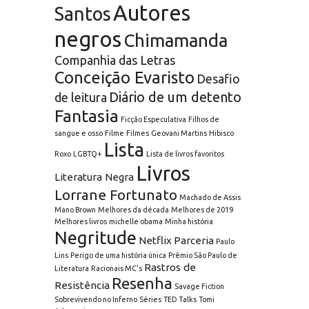
Autores
Santos
negros
Chimamanda
Companhia das Letras
Conceição Evaristo
Desafio
Diário de um detento
de leitura
Fantasia
Ficção Especulativa
Filhos de
sangue e osso
Filme
Filmes
Geovani Martins
Hibisco
Lista
Roxo
LGBTQ+
Lista de livros favoritos
Livros
Literatura Negra
Lorrane Fortunato
Machado de Assis
Mano Brown
Melhores da década
Melhores de 2019
Melhores livros
michelle obama
Minha história
Negritude
Netflix
Parceria
Paulo
Lins
Perigo de uma história única
Prêmio São Paulo de
Rastros de
Literatura
Racionais MC's
Resenha
Resistência
Savage Fiction
Sobrevivendo no Inferno
Séries
TED Talks
Tomi