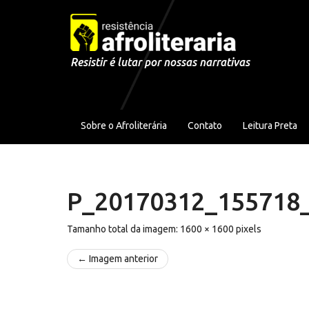
Pular para o conteúdo
Resistir é lutar por nossas narrativas
Sobre o Afroliterária
Contato
Leitura Preta
P_20170312_155718
Tamanho total da imagem:
1600
×
1600
pixels
← Imagem anterior