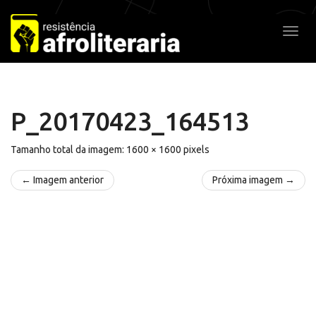
Pular
para
Alter
o
conteúdo
P_20170423_164513
Tamanho total da imagem:
1600
×
1600
pixels
← Imagem anterior
Próxima imagem →