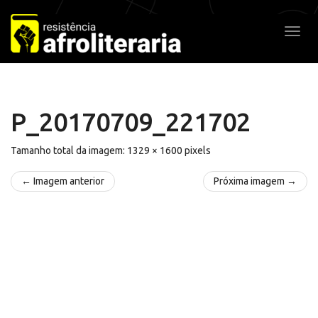
Pular
para
Alter
o
conteúdo
P_20170709_221702
Tamanho total da imagem:
1329
×
1600
pixels
← Imagem anterior
Próxima imagem →