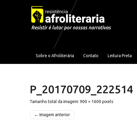
Pular para o conteúdo
Resistir é lutar por nossas narrativas
Sobre o Afroliterária
Contato
Leitura Preta
P_20170709_222514
Tamanho total da imagem:
900
×
1600
pixels
← Imagem anterior