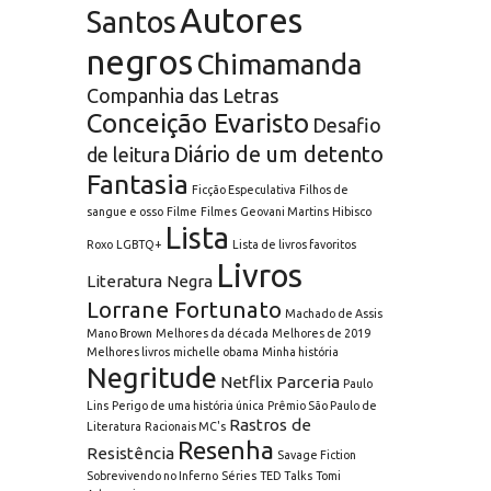
Autores
Santos
negros
Chimamanda
Companhia das Letras
Conceição Evaristo
Desafio
Diário de um detento
de leitura
Fantasia
Ficção Especulativa
Filhos de
sangue e osso
Filme
Filmes
Geovani Martins
Hibisco
Lista
Roxo
LGBTQ+
Lista de livros favoritos
Livros
Literatura Negra
Lorrane Fortunato
Machado de Assis
Mano Brown
Melhores da década
Melhores de 2019
Melhores livros
michelle obama
Minha história
Negritude
Netflix
Parceria
Paulo
Lins
Perigo de uma história única
Prêmio São Paulo de
Rastros de
Literatura
Racionais MC's
Resenha
Resistência
Savage Fiction
Sobrevivendo no Inferno
Séries
TED Talks
Tomi