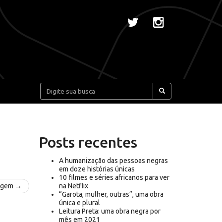
Pesquisar:
Posts recentes
A humanização das pessoas negras
em doze histórias únicas
10 filmes e séries africanos para ver
agem →
na Netflix
“Garota, mulher, outras”, uma obra
única e plural
Leitura Preta: uma obra negra por
mês em 2021