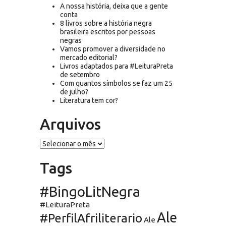
A nossa história, deixa que a gente
conta
8 livros sobre a história negra
brasileira escritos por pessoas
negras
Vamos promover a diversidade no
mercado editorial?
Livros adaptados para #LeituraPreta
de setembro
Com quantos símbolos se faz um 25
de julho?
Literatura tem cor?
Arquivos
Arquivos
Tags
#BingoLitNegra
#LeituraPreta
Ale
#PerfilAfriliterario
Ale