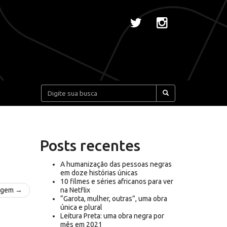
Pesquisar:
Posts recentes
A humanização das pessoas negras
em doze histórias únicas
10 filmes e séries africanos para ver
agem →
na Netflix
“Garota, mulher, outras”, uma obra
única e plural
Leitura Preta: uma obra negra por
mês em 2021