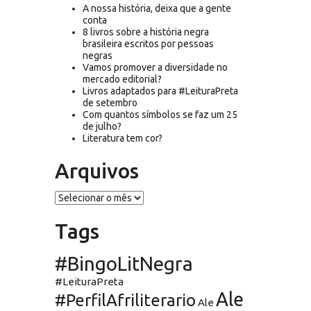
A nossa história, deixa que a gente
conta
8 livros sobre a história negra
brasileira escritos por pessoas
negras
Vamos promover a diversidade no
mercado editorial?
Livros adaptados para #LeituraPreta
de setembro
Com quantos símbolos se faz um 25
de julho?
Literatura tem cor?
Arquivos
Arquivos
Tags
#BingoLitNegra
#LeituraPreta
Ale
#PerfilAfriliterario
Ale