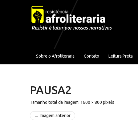
Pular para o conteúdo
Resistir é lutar por nossas narrativas
Sobre o Afroliterária
Contato
Leitura Preta
PAUSA2
Tamanho total da imagem:
1600
×
800
pixels
← Imagem anterior