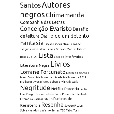
Autores
Santos
negros
Chimamanda
Companhia das Letras
Conceição Evaristo
Desafio
Diário de um detento
de leitura
Fantasia
Ficção Especulativa
Filhos de
sangue e osso
Filme
Filmes
Geovani Martins
Hibisco
Lista
Roxo
LGBTQ+
Lista de livros favoritos
Livros
Literatura Negra
Lorrane Fortunato
Machado de Assis
Mano Brown
Melhores da década
Melhores de 2019
Melhores livros
michelle obama
Minha história
Negritude
Netflix
Parceria
Paulo
Lins
Perigo de uma história única
Prêmio São Paulo de
Rastros de
Literatura
Racionais MC's
Resenha
Resistência
Savage Fiction
Sobrevivendo no Inferno
Séries
TED Talks
Tomi