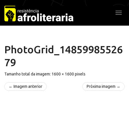
Pular
para
Alter
o
conteúdo
PhotoGrid_14859985526
79
Tamanho total da imagem:
1600
×
1600
pixels
← Imagem anterior
Próxima imagem →