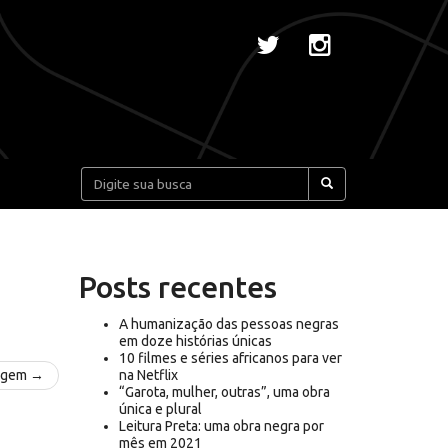
Pesquisar:
Posts recentes
A humanização das pessoas negras
em doze histórias únicas
10 filmes e séries africanos para ver
agem →
na Netflix
“Garota, mulher, outras”, uma obra
única e plural
Leitura Preta: uma obra negra por
mês em 2021