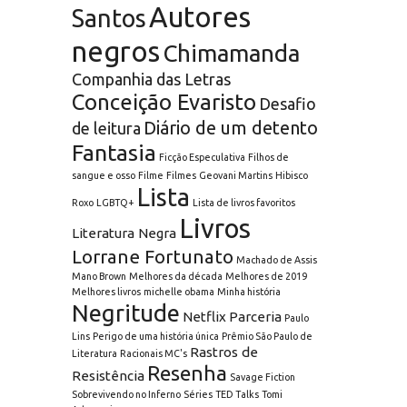
Autores
Santos
negros
Chimamanda
Companhia das Letras
Conceição Evaristo
Desafio
Diário de um detento
de leitura
Fantasia
Ficção Especulativa
Filhos de
sangue e osso
Filme
Filmes
Geovani Martins
Hibisco
Lista
Roxo
LGBTQ+
Lista de livros favoritos
Livros
Literatura Negra
Lorrane Fortunato
Machado de Assis
Mano Brown
Melhores da década
Melhores de 2019
Melhores livros
michelle obama
Minha história
Negritude
Netflix
Parceria
Paulo
Lins
Perigo de uma história única
Prêmio São Paulo de
Rastros de
Literatura
Racionais MC's
Resenha
Resistência
Savage Fiction
Sobrevivendo no Inferno
Séries
TED Talks
Tomi