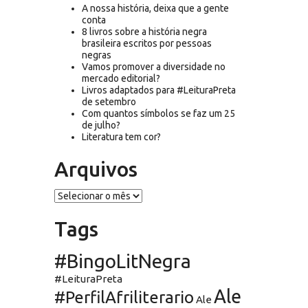
A nossa história, deixa que a gente
conta
8 livros sobre a história negra
brasileira escritos por pessoas
negras
Vamos promover a diversidade no
mercado editorial?
Livros adaptados para #LeituraPreta
de setembro
Com quantos símbolos se faz um 25
de julho?
Literatura tem cor?
Arquivos
Arquivos
Tags
#BingoLitNegra
#LeituraPreta
Ale
#PerfilAfriliterario
Ale