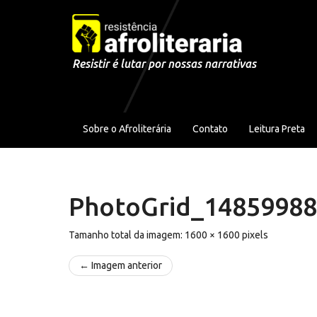
Pular para o conteúdo
Resistir é lutar por nossas narrativas
Sobre o Afroliterária
Contato
Leitura Preta
PhotoGrid_1485998
Tamanho total da imagem:
1600
×
1600
pixels
← Imagem anterior