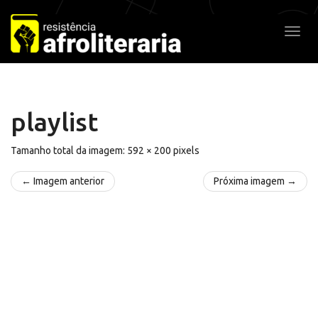
Pular
para
Alter
o
conteúdo
playlist
Tamanho total da imagem:
592
×
200
pixels
← Imagem anterior
Próxima imagem →