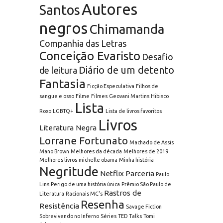
Autores
Santos
negros
Chimamanda
Companhia das Letras
Conceição Evaristo
Desafio
Diário de um detento
de leitura
Fantasia
Ficção Especulativa
Filhos de
sangue e osso
Filme
Filmes
Geovani Martins
Hibisco
Lista
Roxo
LGBTQ+
Lista de livros favoritos
Livros
Literatura Negra
Lorrane Fortunato
Machado de Assis
Mano Brown
Melhores da década
Melhores de 2019
Melhores livros
michelle obama
Minha história
Negritude
Netflix
Parceria
Paulo
Lins
Perigo de uma história única
Prêmio São Paulo de
Rastros de
Literatura
Racionais MC's
Resenha
Resistência
Savage Fiction
Sobrevivendo no Inferno
Séries
TED Talks
Tomi