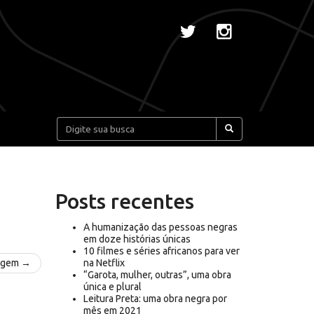
Pesquisar:
Posts recentes
A humanização das pessoas negras
em doze histórias únicas
10 filmes e séries africanos para ver
agem →
na Netflix
“Garota, mulher, outras”, uma obra
única e plural
Leitura Preta: uma obra negra por
mês em 2021