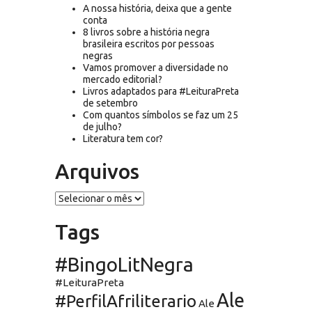
A nossa história, deixa que a gente
conta
8 livros sobre a história negra
brasileira escritos por pessoas
negras
Vamos promover a diversidade no
mercado editorial?
Livros adaptados para #LeituraPreta
de setembro
Com quantos símbolos se faz um 25
de julho?
Literatura tem cor?
Arquivos
Arquivos
Tags
#BingoLitNegra
#LeituraPreta
Ale
#PerfilAfriliterario
Ale