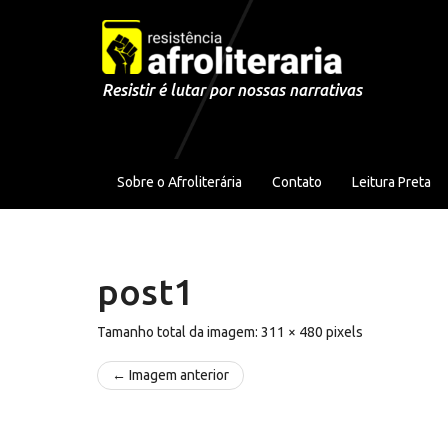
Pular para o conteúdo
Resistir é lutar por nossas narrativas
Sobre o Afroliterária
Contato
Leitura Preta
post1
Tamanho total da imagem:
311
×
480
pixels
← Imagem anterior