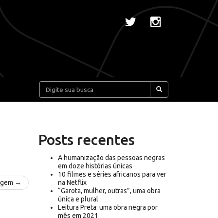
Pesquisar:
Posts recentes
A humanização das pessoas negras
em doze histórias únicas
10 filmes e séries africanos para ver
agem →
na Netflix
“Garota, mulher, outras”, uma obra
única e plural
Leitura Preta: uma obra negra por
mês em 2021