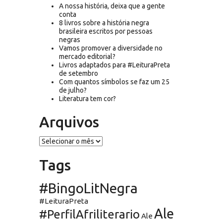
A nossa história, deixa que a gente
conta
8 livros sobre a história negra
brasileira escritos por pessoas
negras
Vamos promover a diversidade no
mercado editorial?
Livros adaptados para #LeituraPreta
de setembro
Com quantos símbolos se faz um 25
de julho?
Literatura tem cor?
Arquivos
Arquivos
Tags
#BingoLitNegra
#LeituraPreta
Ale
#PerfilAfriliterario
Ale