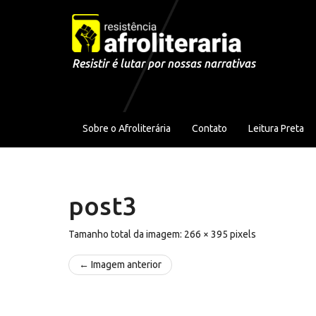
Pular para o conteúdo
Resistir é lutar por nossas narrativas
Sobre o Afroliterária
Contato
Leitura Preta
post3
Tamanho total da imagem:
266
×
395
pixels
← Imagem anterior