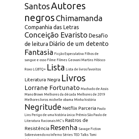
Autores
Santos
negros
Chimamanda
Companhia das Letras
Conceição Evaristo
Desafio
Diário de um detento
de leitura
Fantasia
Ficção Especulativa
Filhos de
sangue e osso
Filme
Filmes
Geovani Martins
Hibisco
Lista
Roxo
LGBTQ+
Lista de livros favoritos
Livros
Literatura Negra
Lorrane Fortunato
Machado de Assis
Mano Brown
Melhores da década
Melhores de 2019
Melhores livros
michelle obama
Minha história
Negritude
Netflix
Parceria
Paulo
Lins
Perigo de uma história única
Prêmio São Paulo de
Rastros de
Literatura
Racionais MC's
Resenha
Resistência
Savage Fiction
Sobrevivendo no Inferno
Séries
TED Talks
Tomi