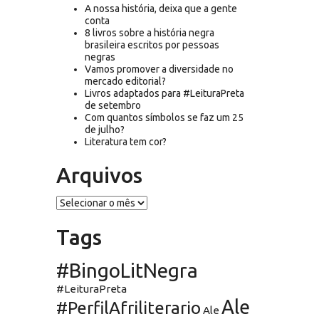
A nossa história, deixa que a gente
conta
8 livros sobre a história negra
brasileira escritos por pessoas
negras
Vamos promover a diversidade no
mercado editorial?
Livros adaptados para #LeituraPreta
de setembro
Com quantos símbolos se faz um 25
de julho?
Literatura tem cor?
Arquivos
Arquivos
Tags
#BingoLitNegra
#LeituraPreta
Ale
#PerfilAfriliterario
Ale