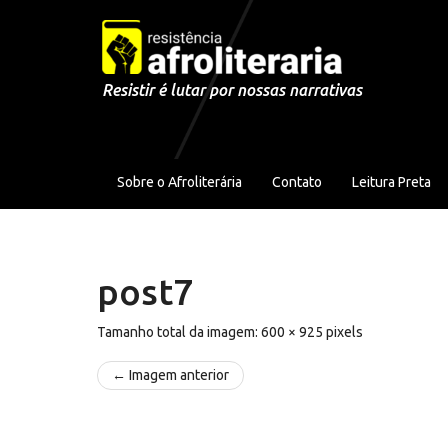
Pular para o conteúdo
Resistir é lutar por nossas narrativas
Sobre o Afroliterária
Contato
Leitura Preta
post7
Tamanho total da imagem:
600
×
925
pixels
← Imagem anterior