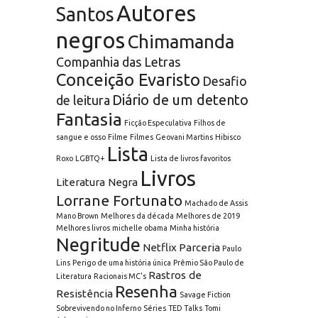
Autores
Santos
negros
Chimamanda
Companhia das Letras
Conceição Evaristo
Desafio
Diário de um detento
de leitura
Fantasia
Ficção Especulativa
Filhos de
sangue e osso
Filme
Filmes
Geovani Martins
Hibisco
Lista
Roxo
LGBTQ+
Lista de livros favoritos
Livros
Literatura Negra
Lorrane Fortunato
Machado de Assis
Mano Brown
Melhores da década
Melhores de 2019
Melhores livros
michelle obama
Minha história
Negritude
Netflix
Parceria
Paulo
Lins
Perigo de uma história única
Prêmio São Paulo de
Rastros de
Literatura
Racionais MC's
Resenha
Resistência
Savage Fiction
Sobrevivendo no Inferno
Séries
TED Talks
Tomi