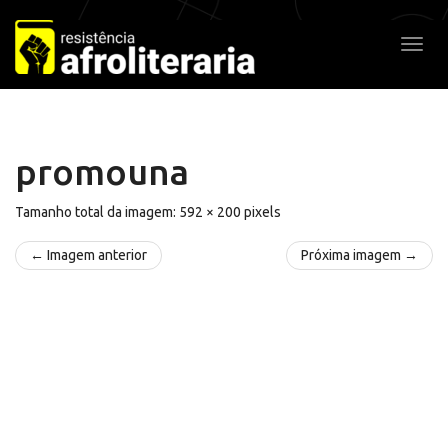
Pular
para
Alter
o
conteúdo
promouna
Tamanho total da imagem:
592
×
200
pixels
← Imagem anterior
Próxima imagem →