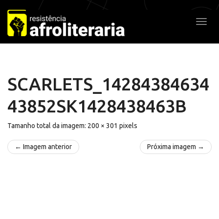
Pular
para
Alter
o
conteúdo
SCARLETS_14284384634
43852SK1428438463B
Tamanho total da imagem:
200
×
301
pixels
← Imagem anterior
Próxima imagem →