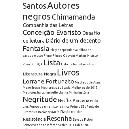
Autores
Santos
negros
Chimamanda
Companhia das Letras
Conceição Evaristo
Desafio
Diário de um detento
de leitura
Fantasia
Ficção Especulativa
Filhos de
sangue e osso
Filme
Filmes
Geovani Martins
Hibisco
Lista
Roxo
LGBTQ+
Lista de livros favoritos
Livros
Literatura Negra
Lorrane Fortunato
Machado de Assis
Mano Brown
Melhores da década
Melhores de 2019
Melhores livros
michelle obama
Minha história
Negritude
Netflix
Parceria
Paulo
Lins
Perigo de uma história única
Prêmio São Paulo de
Rastros de
Literatura
Racionais MC's
Resenha
Resistência
Savage Fiction
Sobrevivendo no Inferno
Séries
TED Talks
Tomi