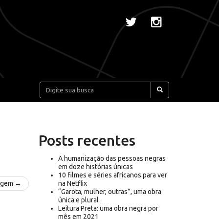
Pesquisar:
Posts recentes
A humanização das pessoas negras
em doze histórias únicas
10 filmes e séries africanos para ver
agem →
na Netflix
“Garota, mulher, outras”, uma obra
única e plural
Leitura Preta: uma obra negra por
mês em 2021