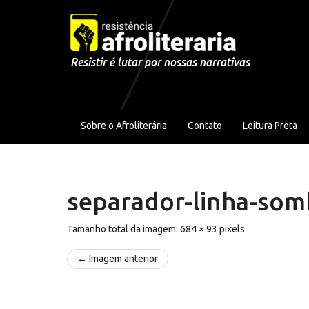
Pular para o conteúdo
Resistir é lutar por nossas narrativas
Sobre o Afroliterária
Contato
Leitura Preta
separador-linha-som
Tamanho total da imagem:
684
×
93
pixels
← Imagem anterior