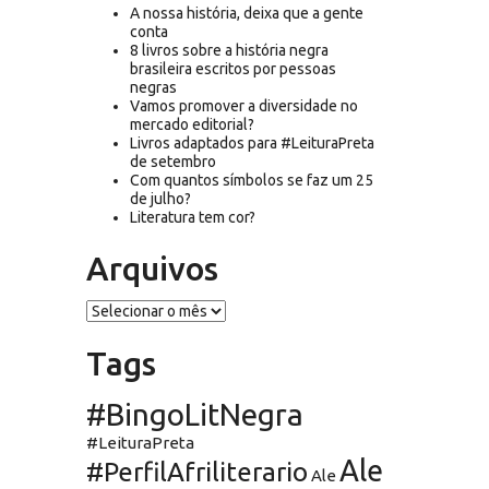
A nossa história, deixa que a gente
conta
8 livros sobre a história negra
brasileira escritos por pessoas
negras
Vamos promover a diversidade no
mercado editorial?
Livros adaptados para #LeituraPreta
de setembro
Com quantos símbolos se faz um 25
de julho?
Literatura tem cor?
Arquivos
Arquivos
Tags
#BingoLitNegra
#LeituraPreta
Ale
#PerfilAfriliterario
Ale