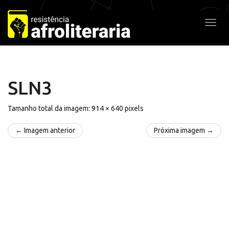
Pular
para
Alter
o
conteúdo
SLN3
Tamanho total da imagem:
914
×
640
pixels
← Imagem anterior
Próxima imagem →