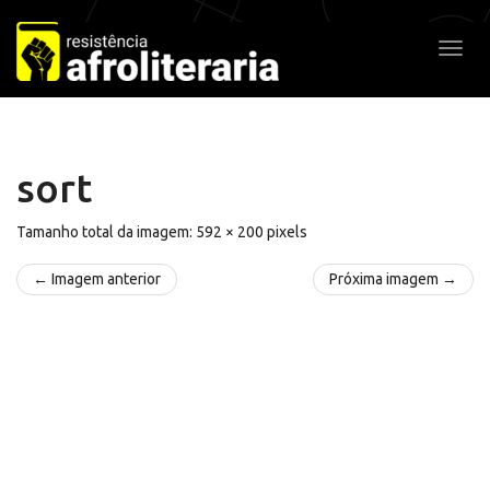
Pular
para
Alter
o
conteúdo
sort
Tamanho total da imagem:
592
×
200
pixels
← Imagem anterior
Próxima imagem →