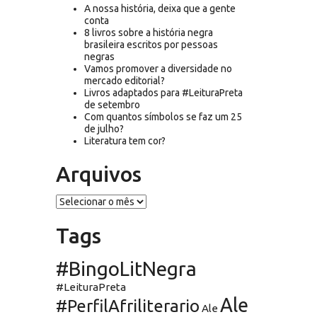
A nossa história, deixa que a gente
conta
8 livros sobre a história negra
brasileira escritos por pessoas
negras
Vamos promover a diversidade no
mercado editorial?
Livros adaptados para #LeituraPreta
de setembro
Com quantos símbolos se faz um 25
de julho?
Literatura tem cor?
Arquivos
Arquivos
Tags
#BingoLitNegra
#LeituraPreta
Ale
#PerfilAfriliterario
Ale