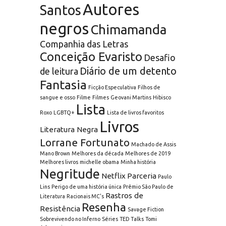
Autores
Santos
negros
Chimamanda
Companhia das Letras
Conceição Evaristo
Desafio
Diário de um detento
de leitura
Fantasia
Ficção Especulativa
Filhos de
sangue e osso
Filme
Filmes
Geovani Martins
Hibisco
Lista
Roxo
LGBTQ+
Lista de livros favoritos
Livros
Literatura Negra
Lorrane Fortunato
Machado de Assis
Mano Brown
Melhores da década
Melhores de 2019
Melhores livros
michelle obama
Minha história
Negritude
Netflix
Parceria
Paulo
Lins
Perigo de uma história única
Prêmio São Paulo de
Rastros de
Literatura
Racionais MC's
Resenha
Resistência
Savage Fiction
Sobrevivendo no Inferno
Séries
TED Talks
Tomi