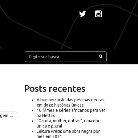
Pesquisar:
Posts recentes
A humanização das pessoas negras
em doze histórias únicas
10 filmes e séries africanos para ver
agem →
na Netflix
“Garota, mulher, outras”, uma obra
única e plural
Leitura Preta: uma obra negra por
mês em 2021