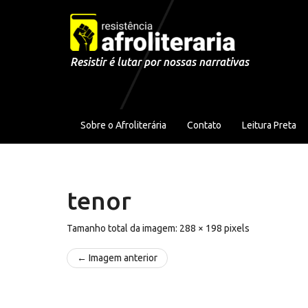
Pular para o conteúdo
Resistir é lutar por nossas narrativas
Sobre o Afroliterária
Contato
Leitura Preta
tenor
Tamanho total da imagem:
288
×
198
pixels
← Imagem anterior