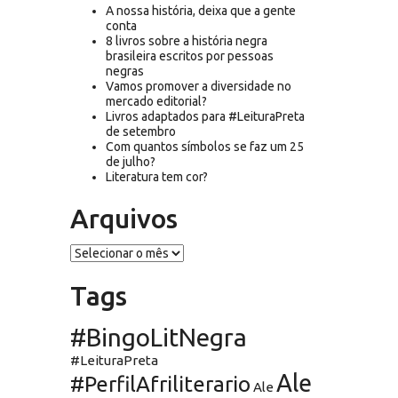
A nossa história, deixa que a gente
conta
8 livros sobre a história negra
brasileira escritos por pessoas
negras
Vamos promover a diversidade no
mercado editorial?
Livros adaptados para #LeituraPreta
de setembro
Com quantos símbolos se faz um 25
de julho?
Literatura tem cor?
Arquivos
Arquivos
Tags
#BingoLitNegra
#LeituraPreta
Ale
#PerfilAfriliterario
Ale