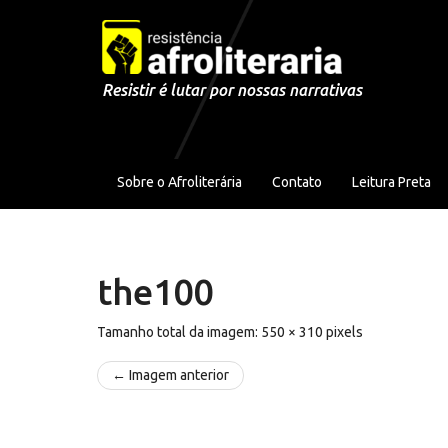
Pular para o conteúdo
Resistir é lutar por nossas narrativas
Sobre o Afroliterária
Contato
Leitura Preta
the100
Tamanho total da imagem:
550
×
310
pixels
← Imagem anterior