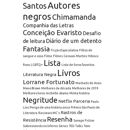
Autores
Santos
negros
Chimamanda
Companhia das Letras
Conceição Evaristo
Desafio
Diário de um detento
de leitura
Fantasia
Ficção Especulativa
Filhos de
sangue e osso
Filme
Filmes
Geovani Martins
Hibisco
Lista
Roxo
LGBTQ+
Lista de livros favoritos
Livros
Literatura Negra
Lorrane Fortunato
Machado de Assis
Mano Brown
Melhores da década
Melhores de 2019
Melhores livros
michelle obama
Minha história
Negritude
Netflix
Parceria
Paulo
Lins
Perigo de uma história única
Prêmio São Paulo de
Rastros de
Literatura
Racionais MC's
Resenha
Resistência
Savage Fiction
Sobrevivendo no Inferno
Séries
TED Talks
Tomi