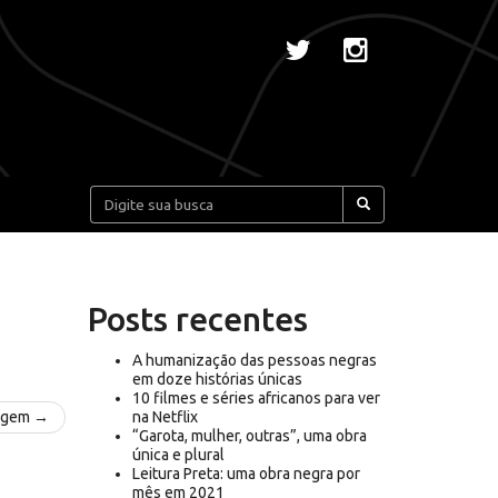
Pesquisar:
Posts recentes
A humanização das pessoas negras
em doze histórias únicas
10 filmes e séries africanos para ver
agem →
na Netflix
“Garota, mulher, outras”, uma obra
única e plural
Leitura Preta: uma obra negra por
mês em 2021