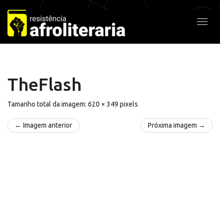
Pular
para
Alter
o
conteúdo
TheFlash
Tamanho total da imagem:
620
×
349
pixels
← Imagem anterior
Próxima imagem →