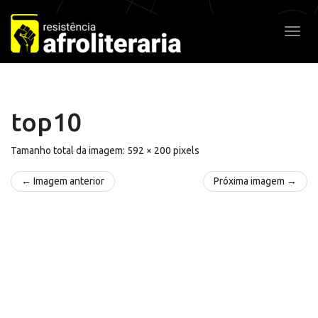
Pular
para
Alter
o
conteúdo
top10
Tamanho total da imagem:
592
×
200
pixels
← Imagem anterior
Próxima imagem →