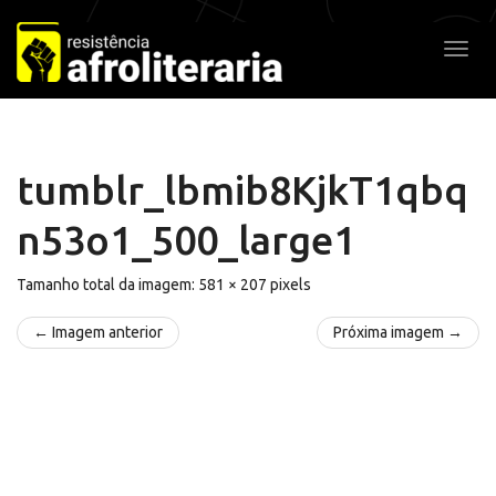
Pular
para
Alter
o
conteúdo
tumblr_lbmib8KjkT1qbq
n53o1_500_large1
Tamanho total da imagem:
581
×
207
pixels
← Imagem anterior
Próxima imagem →